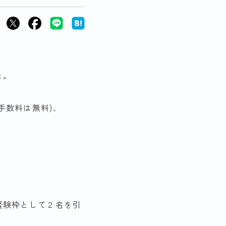
した。
手数料は無料)、
。
経験枠として２名を引