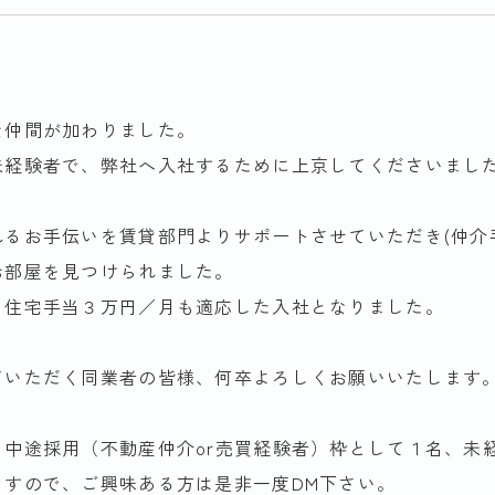
な仲間が加わりました。
未経験者で、弊社へ入社するために上京してくださいま
るお手伝いを賃貸部門よりサポートさせていただき(仲介
部屋を見つけられました️。
る住宅手当３万円／月も適応した入社となりました。
ていただく同業者の皆様、何卒よろしくお願いいたします
、中途採用（不動産仲介or売買経験者）枠として１名、未
ますので、ご興味ある方は是非一度DM下さい。